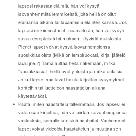
lapsesi rakastaa eläimiä, hän voi kysyä
isovanhemmilta lemmikeistä, joita heillä on ollut
elämänsä aikana tai tapaamisia eläinten kanssa. Jos
lapsesi on kiinnostunut ruoanlaitosta, hän voi kysyä
suvun resepteistä tai ruokaan liittyvistä muistoista.
Pienet lapset voivat kysyä isovanhempiensa
suosikkiasioista (Mikä on lempiruokasi, kirja, jäätelö,
laulu jne.?) Tämä auttaa heitä näkemään, mitkä
”suosikkiasiat” heillä ovat yhteistä ja mitkä erilaisia.
Jotkut lapset saattavat haluta kirjoittaa kysymykset
kortteihin tai luetteloon haastattelun aikana
käytettäväksi.
Päätä, miten haastattelu tallennetaan. Jos lapsesi ei
vielä osaa kirjoittaa, hän voi piirtää isovanhempiensa
vastauksia, samalla kun sinä nauhoitat. Vanhemmat
lapset voivat videoida haastattelun ja muuttaa sen