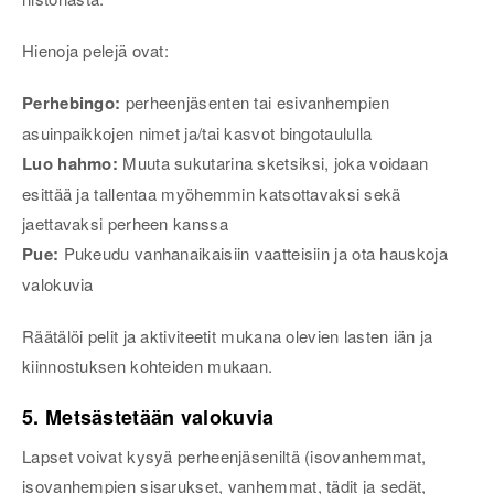
Hienoja pelejä ovat:
Perhebingo:
perheenjäsenten tai esivanhempien
asuinpaikkojen nimet ja/tai kasvot bingotaululla
Luo hahmo:
Muuta sukutarina sketsiksi, joka voidaan
esittää ja tallentaa myöhemmin katsottavaksi sekä
jaettavaksi perheen kanssa
Pue:
Pukeudu vanhanaikaisiin vaatteisiin ja ota hauskoja
valokuvia
Räätälöi pelit ja aktiviteetit mukana olevien lasten iän ja
kiinnostuksen kohteiden mukaan.
5. Metsästetään valokuvia
Lapset voivat kysyä perheenjäseniltä (isovanhemmat,
isovanhempien sisarukset, vanhemmat, tädit ja sedät,