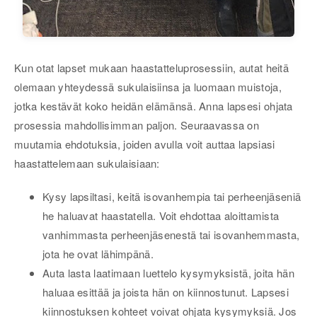
Kun otat lapset mukaan haastatteluprosessiin, autat heitä
olemaan yhteydessä sukulaisiinsa ja luomaan muistoja,
jotka kestävät koko heidän elämänsä. Anna lapsesi ohjata
prosessia mahdollisimman paljon. Seuraavassa on
muutamia ehdotuksia, joiden avulla voit auttaa lapsiasi
haastattelemaan sukulaisiaan:
Kysy lapsiltasi, ​​keitä isovanhempia tai perheenjäseniä
he haluavat haastatella. Voit ehdottaa aloittamista
vanhimmasta perheenjäsenestä tai isovanhemmasta,
jota he ovat lähimpänä.
Auta lasta laatimaan luettelo kysymyksistä, joita hän
haluaa esittää ja joista hän on kiinnostunut. Lapsesi
kiinnostuksen kohteet voivat ohjata kysymyksiä. Jos