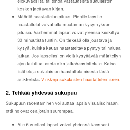
elokuvaksi tai tai tehdä vastauksista sukulaisten
kesken jaettavan kirjan.
Määritä haastattelun pituus. Pienille lapsille
haastattelut voivat olla muutaman kysymyksen
pituisia. Vanhemmat lapset voivat yleensä keskittyä
30 minuutista tuntiin. On tärkeää olla joustava ja
kysyä, kuinka kauan haastateltava pystyy tai haluaa
jatkaa. Jos lapsellasi on vielä kysyttävää määritellyn
ajan kuluttua, aseta aika jatkohaastattelulle. Katso
lisätietoja sukulaisten haastattelemisesta tästä
artikkelista:
Vinkkejä sukulaisten haastattelemiseen.
2. Tehkää yhdessä sukupuu
Sukupuun rakentaminen voi auttaa lapsia visualisoimaan,
että he ovat osa jotain suurempaa.
Alle 6-vuotiaat lapset voivat yhdessä kanssasi