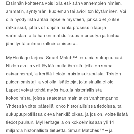
Etsinnän kohteena voisi olla esi-isän vanhempien nimien,
ammatin, syntymän, kuoleman tai avioliiton löytäminen. Voi
olla hyödyllistä antaa lapselle mysteeri, jonka olet jo itse
ratkaissut, jotta voit ohjata häntä prosessin läpi ja
varmistaa, että hän on mahdollisuus menestyä ja tuntea
jännitystä pulman ratkaisemisessa.
MyHeritage tarjoaa Smart Match™ -osumia sukupuuhusi.
Niiden avulla voit löytää muita ihmisiä, joilla on sama
esivanhempi, ja kerätä tietoja muista sukupuista. Toisten
puiden omistajilla voi olla lisätietoja, joita sinulla ei ole.
Lapset voivat tehdä myös hakuja historiallisista
kokoelmista, joissa saatetaan mainita esivanhempanne.
Yhdessä voitte päätellä, onko historiallisissa tiedoissa, tai
sukupuuprofiilissa oleva henkilö oikea, ja jos on, voitte lisätä
tiedot puuhun. MyHeritagella on kokoelmissaan yli 14
miljardia historiallista tietuetta. Smart Matches™ – ja