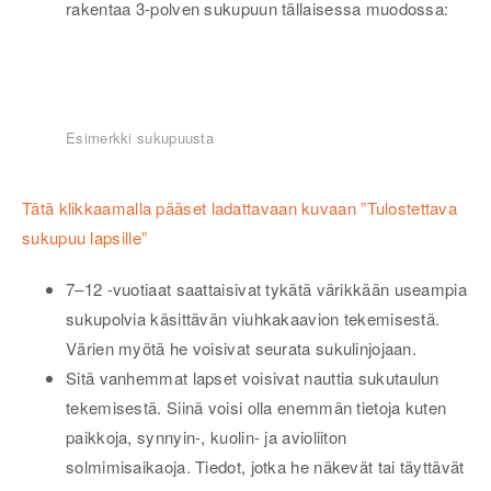
rakentaa 3-polven sukupuun tällaisessa muodossa:
Esimerkki sukupuusta
Tätä klikkaamalla pääset ladattavaan kuvaan ”Tulostettava
sukupuu lapsille”
7–12 -vuotiaat saattaisivat tykätä värikkään useampia
sukupolvia käsittävän viuhkakaavion tekemisestä.
Värien myötä he voisivat seurata sukulinjojaan.
Sitä vanhemmat lapset voisivat nauttia sukutaulun
tekemisestä. Siinä voisi olla enemmän tietoja kuten
paikkoja, synnyin-, kuolin- ja avioliiton
solmimisaikaoja. Tiedot, jotka he näkevät tai täyttävät