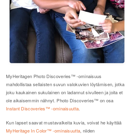
MyHeritagen Photo Discoveries™ -ominaisuus
mahdollistaa sellaisten suvun valokuvien löytämisen, jotka
joku kaukainen sukulainen on ladannut sivulleen ja joita et
ole aikaisemmin nähnyt. Photo Discoveries™ on osa
Instant Discoveries™ -ominaisuutta
.
Kun lapset saavat mustavalkeita kuvia, voivat he käyttää
MyHeritage In Color™ -ominaisuutta
, niiden