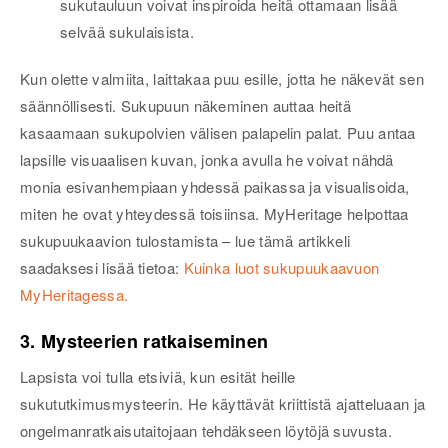
sukutauluun voivat inspiroida heitä ottamaan lisää
selvää sukulaisista.
Kun olette valmiita, laittakaa puu esille, jotta he näkevät sen
säännöllisesti. Sukupuun näkeminen auttaa heitä
kasaamaan sukupolvien välisen palapelin palat. Puu antaa
lapsille visuaalisen kuvan, jonka avulla he voivat nähdä
monia esivanhempiaan yhdessä paikassa ja visualisoida,
miten he ovat yhteydessä toisiinsa. MyHeritage helpottaa
sukupuukaavion tulostamista – lue tämä artikkeli
saadaksesi lisää tietoa:
Kuinka luot sukupuukaavuon
MyHeritagessa.
3. Mysteerien ratkaiseminen
Lapsista voi tulla etsiviä, kun esität heille
sukututkimusmysteerin. He käyttävät kriittistä ajatteluaan ja
ongelmanratkaisutaitojaan tehdäkseen löytöjä suvusta.