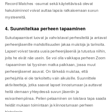
Record Matches -osumat sekä käytettävissä olevat
hakutoiminnot voivat auttaa lapsia ratkaisemaan suvun
mysteereitä.
4. Suunnitelkaa perheen tapaaminen
Sukutapaamiset luovat ja vahvistavat perhesiteitä ja antavat
perheenjäsenille mahdollisuuden jakaa muistoja ja tarinoita.
Lapset voivat tavata uusia perheenjäseniä ja tutustua niihin,
joita he eivät näe usein. Se voi olla vaikkapa perheen Zoom
-tapaaminen tai fyysinen matka paikkaan, jossa muut
perheenjäsenet asuvat. On tärkeää muistaa, että
perhejuhlia ei ole tarkoitettu vain aikuisille. Suunnittele
aktiviteetteja, jotka saavat lapset innostumaan ja auttavat
heitä olemaan yhteydessä suvun jäseniin ja
esivanhempiinsa. Pelien pelaaminen on loistava tapa saada
heidät mukaan toimintaan ja kiinnostumaan perheen
historiasta.