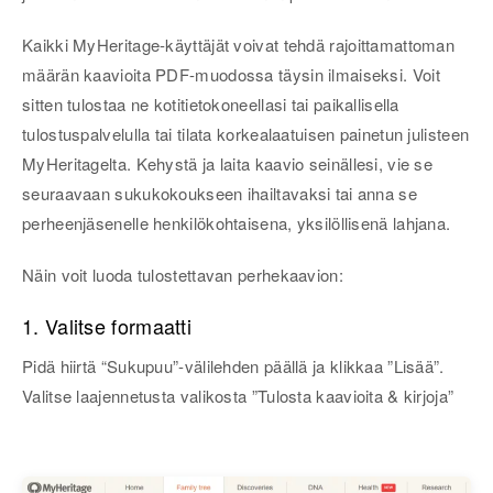
Kaikki MyHeritage-käyttäjät voivat tehdä rajoittamattoman
määrän kaavioita PDF-muodossa täysin ilmaiseksi. Voit
sitten tulostaa ne kotitietokoneellasi tai paikallisella
tulostuspalvelulla tai tilata korkealaatuisen painetun julisteen
MyHeritagelta. Kehystä ja laita kaavio seinällesi, vie se
seuraavaan sukukokoukseen ihailtavaksi tai anna se
perheenjäsenelle henkilökohtaisena, yksilöllisenä lahjana.
Näin voit luoda tulostettavan perhekaavion:
1. Valitse formaatti
Pidä hiirtä “Sukupuu”-välilehden päällä ja klikkaa ”Lisää”.
Valitse laajennetusta valikosta ”Tulosta kaavioita & kirjoja”