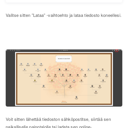
Valitse sitten ”Lataa” -vaihtoehto ja lataa tiedosto koneellesi.
Voit sitten lähettää tiedoston sähköpostitse, siirtää sen
paikalliselle painotalolle tai ladata sen online-