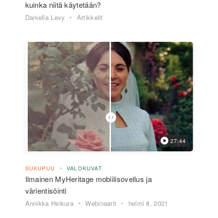
kuinka niitä käytetään?
Daniella Levy
Artikkelit
27:44
SUKUPUU
VALOKUVAT
Ilmainen MyHeritage mobiilisovellus ja
värientisöinti
Annikka Heikura
Webinaarit
helmi 8, 2021