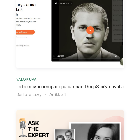
VALOKUVAT
Laita esivanhempasi puhumaan DeepStoryn avulla
Daniella Levy
Artikkelit