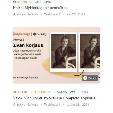
SUKUPUU
VALOKUVAT
Kaikki MyHeritagen kuvatyökalut
Annikka Heikura
Webinaarit
elo 22, 2021
24:42
SUKUPUU
TUTKIMUS
VALOKUVAT
DNA
Valokuvien korjaustyökalu ja Complete-sopimus
Annikka Heikura
Webinaarit
touko 28, 2021