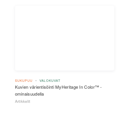
SUKUPUU
VALOKUVAT
Kuvien värientisöinti MyHeritage In Color™ -
ominaisuudella
Artikkelit