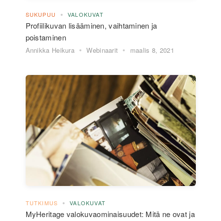
SUKUPUU
VALOKUVAT
Profiilikuvan lisääminen, vaihtaminen ja
poistaminen
Annikka Heikura
Webinaarit
maalis 8, 2021
TUTKIMUS
VALOKUVAT
MyHeritage valokuvaominaisuudet: Mitä ne ovat ja