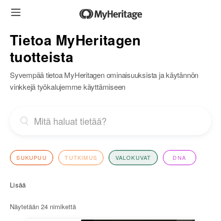
Tietoa MyHeritagen
tuotteista
Syvempää tietoa MyHeritagen ominaisuuksista ja käytännön
vinkkejä työkalujemme käyttämiseen
SUKUPUU
TUTKIMUS
VALOKUVAT
DNA
Lisää
Näytetään
24
nimikettä